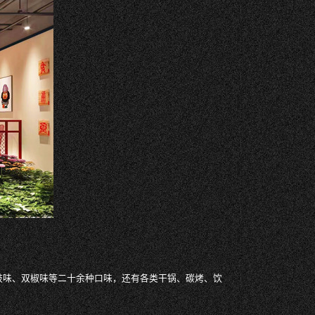
豉味、双椒味等二十余种口味，还有各类干锅、碳烤、饮