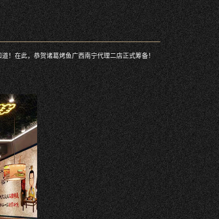
知道！在此，恭贺诸葛烤鱼广西南宁代理二店正式筹备！