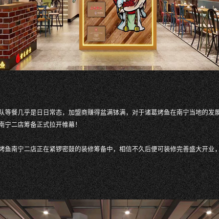
队等餐几乎是日日常态，加盟商赚得盆满钵满，对于诸葛烤鱼在南宁当地的发
南宁二店筹备正式拉开帷幕！
烤鱼南宁二店正在紧锣密鼓的装修筹备中，相信不久后便可装修完善盛大开业