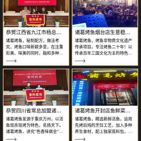
恭贺江西省九江市杨总加盟诸葛烤鱼
诸葛烤鱼烟台店生意稳定红火
诸葛烤鱼，秘制配方，做法考
诸葛烤鱼，烤鱼非物质文化遗产
究，烤鱼口味新颖多变，在注重
传承项目，专注烤鱼二十年！以
形美、味美的同时，融和多种技
传承百年三国文化为主的特色餐
术，兼顾膳食营养成分的摄入比
饮，主打特色烤鱼系列，干锅、
例，满足不同消费者对烤鱼口味
川菜、碳烤、饮品、小吃系列为
与营养的追求。诸葛烤鱼，采用
辅。每盘烤鱼上桌，色、香、味
360°UFO烤炉烤制，仅需八分钟
俱全，入口窜香，回味悠长，烤
即可快速烤出十二条色泽金黄、
鱼口味正宗地道，菜品精致爽
外酥里嫩的烤
口，赢得了广大消费
恭贺四川省常总加盟诸葛烤鱼大家庭
诸葛烤鱼开封店鱼鲜菜香生意火
诸葛烤鱼发源于重庆万州，以活
诸葛烤鱼，精选新鲜活鱼，运用
鱼现杀现烤为特色，名扬天下。
先烤后炖的烹饪工艺，加入多种
诸葛烤鱼，讲究“色香味俱全”，
养生食材，配上独家底料包，美
选用新鲜活鱼，搭配数十种调味
味又特色；诸葛烤鱼，拥有二十