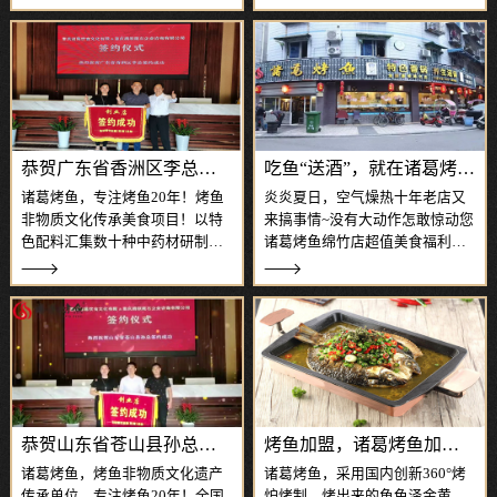
料与中药材秘制而成的核心底
余种烤鱼口味，鱼肉外焦里嫩、
料，结合结合腌、烤、炖、涮多
烧烤味浓郁但不油腻，还有数百
种烹饪方式，衍生出香辣、麻
种经典川渝美食相辅，深受全国
辣、泡椒、豆豉、酸菜等数十种
各地美食爱好者的喜爱 。诸葛烤
烤鱼口味，美味多样
鱼开封店，开业
恭贺广东省香洲区李总加盟诸葛烤鱼
吃鱼“送酒”，就在诸葛烤鱼绵竹店
诸葛烤鱼，专注烤鱼20年！烤鱼
炎炎夏日，空气燥热十年老店又
非物质文化传承美食项目！以特
来搞事情~没有大动作怎敢惊动您
色配料汇集数十种中药材研制而
诸葛烤鱼绵竹店超值美食福利来
成，口味独特，味美鲜香。诸葛
啦转发本活动集赞送啤酒！集多
烤鱼，独家秘制配方，做法考
少送多少听！无上限！送完为
究，以活鱼现杀现烤为特色，均
止！活动时间：截止7月30号！诸
选用新鲜活鱼，嫩爽多汁，且优
葛烤鱼选用新鲜活鱼现杀，先腌
选多味中草药材，结合腌、烤、
后烤UFO烤炉300℃高温极速锁鲜
炖三种烹饪方式，
核心料
恭贺山东省苍山县孙总加盟诸葛烤鱼大家庭
烤鱼加盟，诸葛烤鱼加盟开店怎么样？
诸葛烤鱼，烤鱼非物质文化遗产
诸葛烤鱼，采用国内创新360°烤
传承单位，专注烤鱼20年！全国
炉烤制，烤出来的鱼色泽金黄，