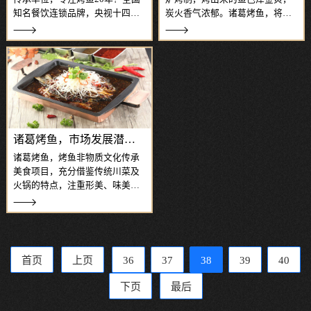
知名餐饮连锁品牌，央视十四次
炭火香气浓郁。诸葛烤鱼，将烤
权威报道，消费口碑节节攀升！
鱼与腌、烤、炖、涮、蘸多种综
诸葛烤鱼，选材新鲜，精益求
合为一体，口味、品种丰富多
精，精选新鲜活鱼烹制，吃完可
样，满足消费者不同的需求。诸
烫涮新鲜时蔬，营养、美味且健
葛烤鱼，以特色烤鱼为主打，结
康；诸葛烤鱼，重庆风味，味享
合干锅、江湖菜、凉卤、碳烤、
全球，融合腌、烤
小吃等其他的美
诸葛烤鱼，市场发展潜力十足
诸葛烤鱼，烤鱼非物质文化传承
美食项目，充分借鉴传统川菜及
火锅的特点，注重形美、味美于
一体，融合多种营养食材，应运
腌、烤、炖三种烹饪工艺，保证
肉质鲜嫩，做出营养美味。诸葛
烤鱼，选材用心、选料细致，
鲜、香、麻、辣各种口味俱全，
首页
上页
36
37
38
39
40
经典烤鱼及川渝经典
下页
最后